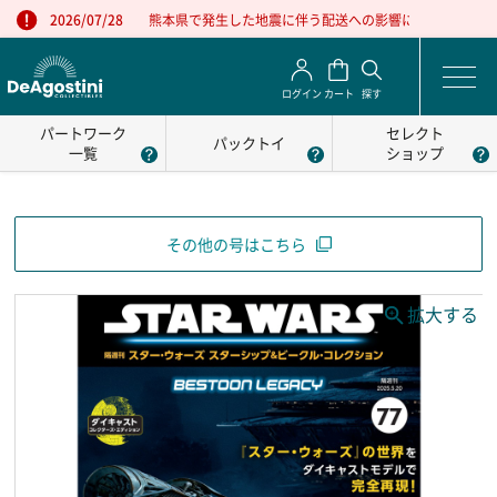
熊本県で発生した地震に伴う配送への影響について
2026/07/28
ログイン
カート
探す
パートワーク
セレクト
パックトイ
一覧
ショップ
その他の号はこちら