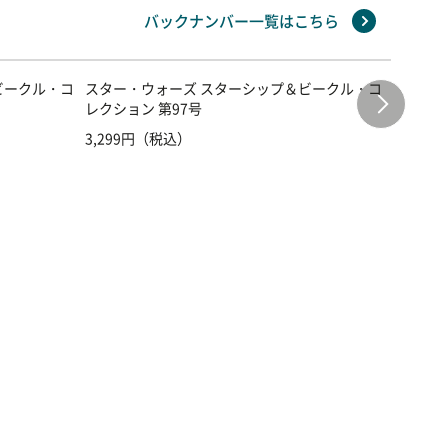
バックナンバー一覧はこちら
ビークル・コ
スター・ウォーズ スターシップ＆ビークル・コ
スター・
レクション 第97号
レクショ
3,299円（税込）
3,299