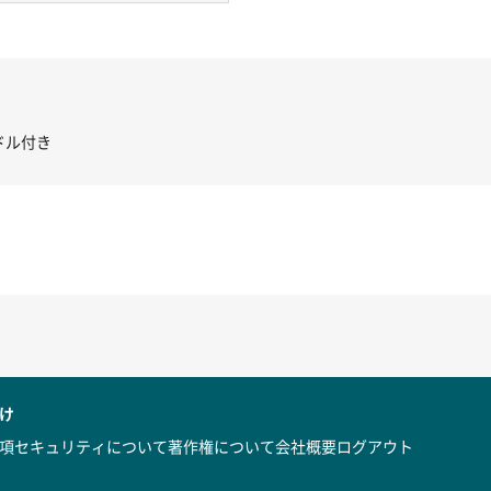
き コントローラー＆ポイント切り替えスイッチRC-02/C002 /A062
け
項
セキュリティについて
著作権について
会社概要
ログアウト