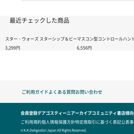
最近チェックした商品
スター・ウォーズ スターシップ＆ビークル・コレクション 第45号
マスコン型コントロールハンドル付
3,299円
6,556円
ご利用ガイド
よくある質問
お問い合わせ
会員登録
デアゴスティーニアーカイブ
コミュニティ
書店様向
ご利用規約
個人情報保護方針
特定商取引に基づく表記
公表事
© K.K.DeAgostini Japan All Rights Reserved.