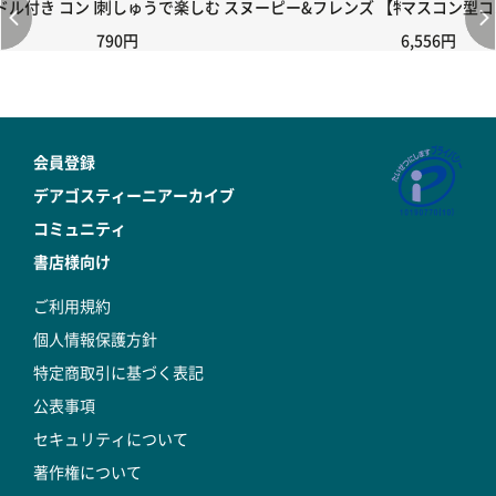
付き コントローラー＆ポイント切り替えスイッチRC-02/C002 /A06
刺しゅうで楽しむ スヌーピー&フレンズ 【特価】特製マガ
マスコン型コン
790円
6,556円
会員登録
デアゴスティーニアーカイブ
コミュニティ
書店様向け
ご利用規約
個人情報保護方針
特定商取引に基づく表記
公表事項
セキュリティについて
著作権について