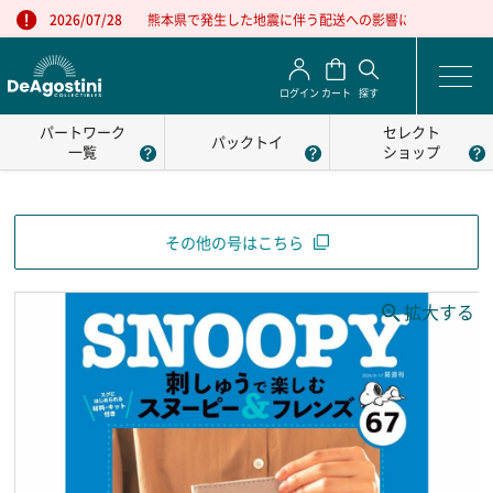
熊本県で発生した地震に伴う配送への影響について
2026/07/28
ログイン
カート
探す
パートワーク
セレクト
パックトイ
一覧
ショップ
その他の号はこちら