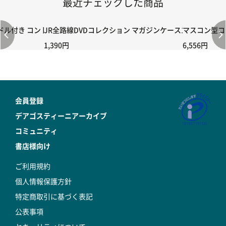
最近チェックした商品
付き コントローラー＆ポイント切り替えスイッチRC-02/C002 /A06
JR全路線DVDコレクション マガジンケース1個
マスコン型コン
1,390円
6,556円
会員登録
デアゴスティーニアーカイブ
コミュニティ
書店様向け
ご利用規約
個人情報保護方針
特定商取引に基づく表記
公表事項