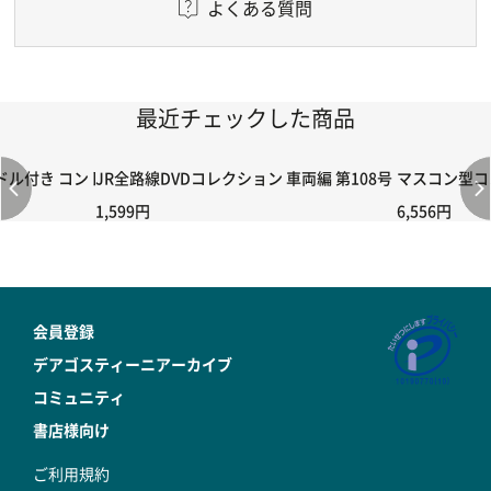
よくある質問
最近チェックした商品
付き コントローラー＆ポイント切り替えスイッチRC-02/C002 /A06
JR全路線DVDコレクション 車両編 第108号
マスコン型コン
1,599円
6,556円
会員登録
デアゴスティーニアーカイブ
コミュニティ
書店様向け
ご利用規約