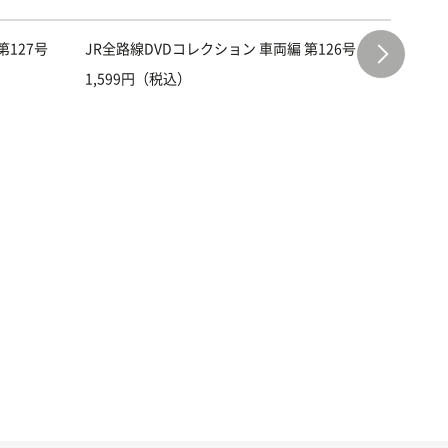
第127号
JR全路線DVDコレクション 車両編 第126号
JR全路
1,599円（税込）
1,599