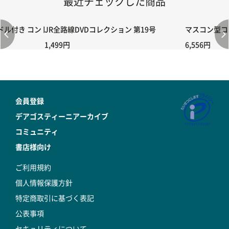
最近チェックした商品
付き コントローラー＆ポイント切り替えスイッチRC-02/C002 /A06
JR全路線DVDコレクション 第19号
マスコン型コン
1,499円
6,556円
会員登録
デアゴスティーニアーカイブ
コミュニティ
書店様向け
ご利用規約
個人情報保護方針
特定商取引に基づく表記
公表事項
セキュリティについて