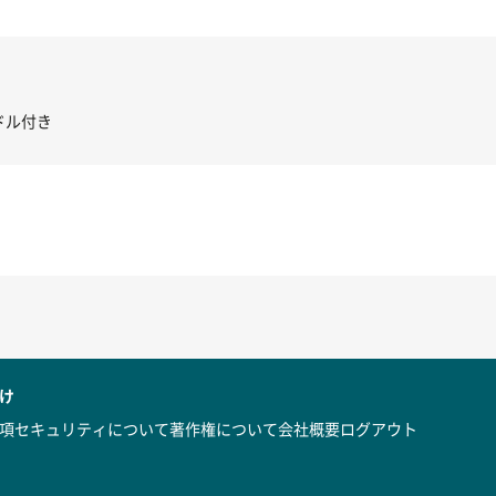
き コントローラー＆ポイント切り替えスイッチRC-02/C002 /A062
け
項
セキュリティについて
著作権について
会社概要
ログアウト