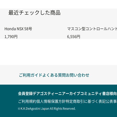
最近チェックした商品
Honda NSX 58号
マスコン型コントロールハンドル付
1,790円
6,556円
ご利用ガイド
よくある質問
お問い合わせ
会員登録
デアゴスティーニアーカイブ
コミュニティ
書店様向
ご利用規約
個人情報保護方針
特定商取引に基づく表記
公表事
© K.K.DeAgostini Japan All Rights Reserved.