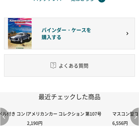
バインダー・ケースを
購入する
よくある質問
最近チェックした商品
付き コントローラー＆ポイント切り替えスイッチRC-02/C002 /A06
アメリカンカー コレクション 第107号
マスコン型コン
2,190円
6,556円