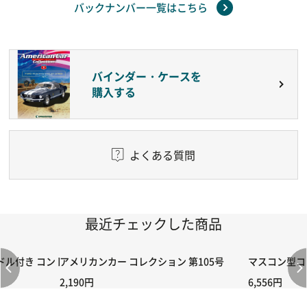
バックナンバー一覧はこちら
バインダー・ケースを
購入する
よくある質問
最近チェックした商品
付き コントローラー＆ポイント切り替えスイッチRC-02/C002 /A06
アメリカンカー コレクション 第105号
マスコン型コン
2,190円
6,556円