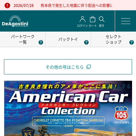
熊本県で発生した地震に伴う配送への影響について
2026/07/28
ログイン
カート
探す
パートワーク
セレクト
パックトイ
一覧
ショップ
その他の号はこちら