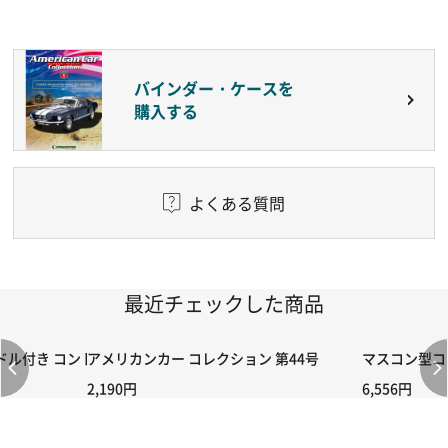
バインダー・ケースを
購入する
よくある質問
最近チェックした商品
付き コントローラー＆ポイント切り替えスイッチRC-02/C002 /A06
アメリカンカー コレクション 第44号
マスコン型コン
2,190円
6,556円