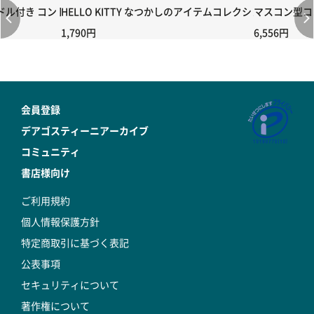
付き コントローラー＆ポイント切り替えスイッチRC-02/C002 /A06
HELLO KITTY なつかしのアイテムコレクション 第58号
マスコン型コン
1,790円
6,556円
会員登録
デアゴスティーニアーカイブ
コミュニティ
書店様向け
ご利用規約
個人情報保護方針
特定商取引に基づく表記
公表事項
セキュリティについて
著作権について