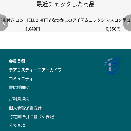
最近チェックした商品
付き コントローラー＆ポイント切り替えスイッチRC-02/C002 /A06
HELLO KITTY なつかしのアイテムコレクション 第28号
マスコン型コン
1,649円
6,556円
会員登録
デアゴスティーニアーカイブ
コミュニティ
書店様向け
ご利用規約
個人情報保護方針
特定商取引に基づく表記
公表事項