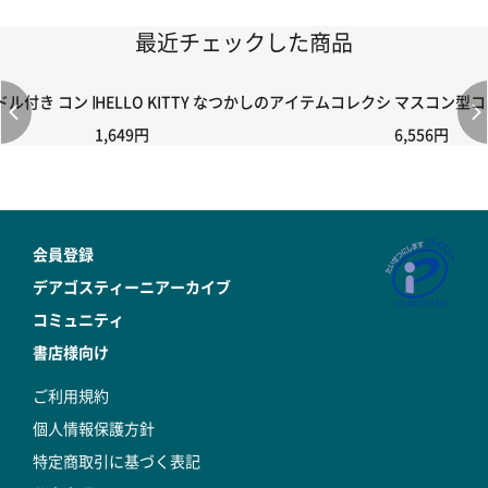
最近チェックした商品
付き コントローラー＆ポイント切り替えスイッチRC-02/C002 /A06
HELLO KITTY なつかしのアイテムコレクション 第14号
マスコン型コン
1,649円
6,556円
会員登録
デアゴスティーニアーカイブ
コミュニティ
書店様向け
ご利用規約
個人情報保護方針
特定商取引に基づく表記