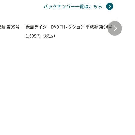
バックナンバー一覧はこちら
編 第95号
仮面ライダーDVDコレクション 平成編 第94号
仮面ライ
1,599円（税込）
1,599