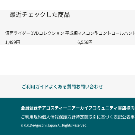
最近チェックした商品
仮面ライダーDVDコレクション 平成編 第45号
マスコン型コントロールハンドル付
1,499円
6,556円
ご利用ガイド
よくある質問
お問い合わせ
会員登録
デアゴスティーニアーカイブ
コミュニティ
書店様向
ご利用規約
個人情報保護方針
特定商取引に基づく表記
公表事
© K.K.DeAgostini Japan All Rights Reserved.