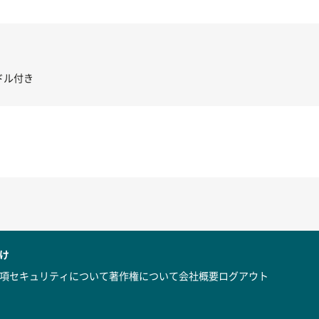
き コントローラー＆ポイント切り替えスイッチRC-02/C002 /A062
け
項
セキュリティについて
著作権について
会社概要
ログアウト