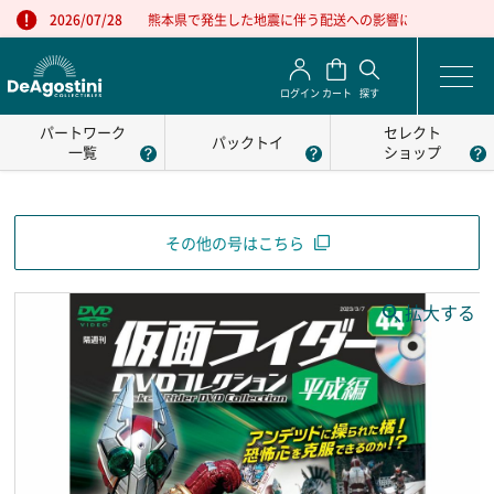
熊本県で発生した地震に伴う配送への影響について
2026/07/28
ログイン
カート
探す
パートワーク
セレクト
パックトイ
一覧
ショップ
その他の号はこちら