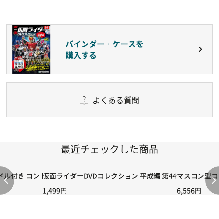
バインダー・ケースを
購入する
よくある質問
最近チェックした商品
付き コントローラー＆ポイント切り替えスイッチRC-02/C002 /A06
仮面ライダーDVDコレクション 平成編 第44号
マスコン型コン
1,499円
6,556円