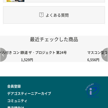
よくある質問
最近チェックした商品
付き コントローラー＆ポイント切り替えスイッチRC-02/C002 /A06
鉄道 ザ・プロジェクト 第24号
マスコン型コン
1,529円
6,556円
会員登録
デアゴスティーニアーカイブ
コミュニティ
書店様向け