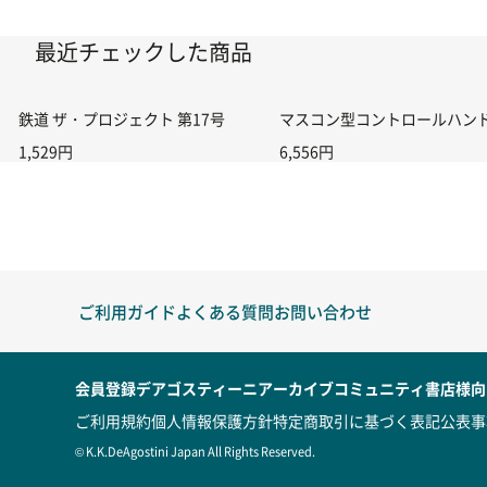
最近チェックした商品
鉄道 ザ・プロジェクト 第17号
マスコン型コントロールハンドル付
1,529円
6,556円
ご利用ガイド
よくある質問
お問い合わせ
会員登録
デアゴスティーニアーカイブ
コミュニティ
書店様向
ご利用規約
個人情報保護方針
特定商取引に基づく表記
公表事
© K.K.DeAgostini Japan All Rights Reserved.