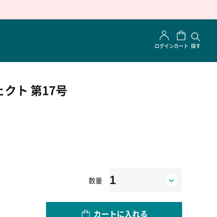
ログイン
カート
探す
クト 第17号
数量
カートに入れる