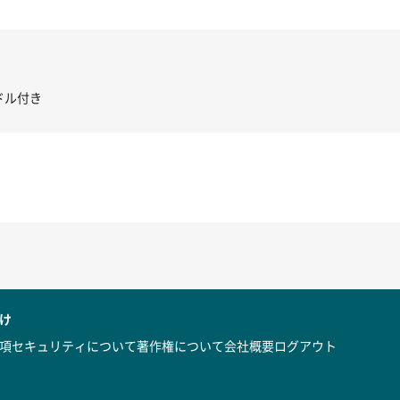
き コントローラー＆ポイント切り替えスイッチRC-02/C002 /A062
け
項
セキュリティについて
著作権について
会社概要
ログアウト