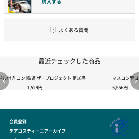
購入する
よくある質問
最近チェックした商品
付き コントローラー＆ポイント切り替えスイッチRC-02/C002 /A06
鉄道 ザ・プロジェクト 第16号
マスコン型コン
1,529円
6,556円
会員登録
デアゴスティーニアーカイブ