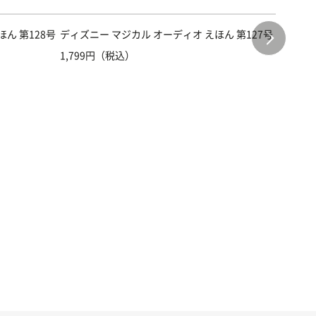
ん 第128号
ディズニー マジカル オーディオ えほん 第127号
ディズニ
1,799円（税込）
1,799