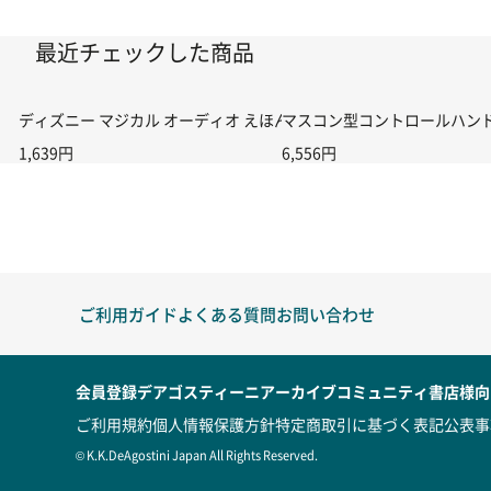
最近チェックした商品
ディズニー マジカル オーディオ えほん 第38号
マスコン型コントロールハンドル付
1,639円
6,556円
ご利用ガイド
よくある質問
お問い合わせ
会員登録
デアゴスティーニアーカイブ
コミュニティ
書店様向
ご利用規約
個人情報保護方針
特定商取引に基づく表記
公表事
© K.K.DeAgostini Japan All Rights Reserved.