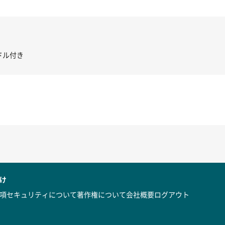
き コントローラー＆ポイント切り替えスイッチRC-02/C002 /A062
け
項
セキュリティについて
著作権について
会社概要
ログアウト