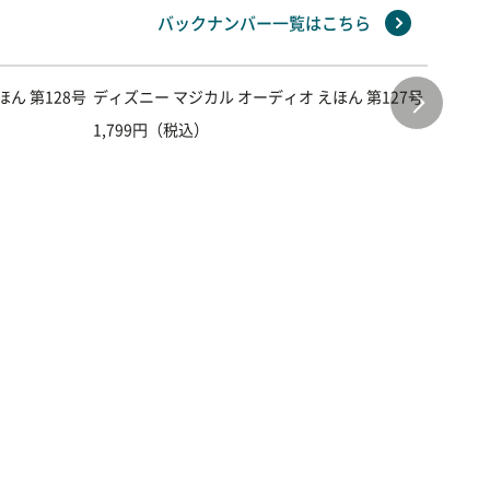
バックナンバー一覧はこちら
ん 第128号
ディズニー マジカル オーディオ えほん 第127号
ディズニ
1,799円（税込）
1,799