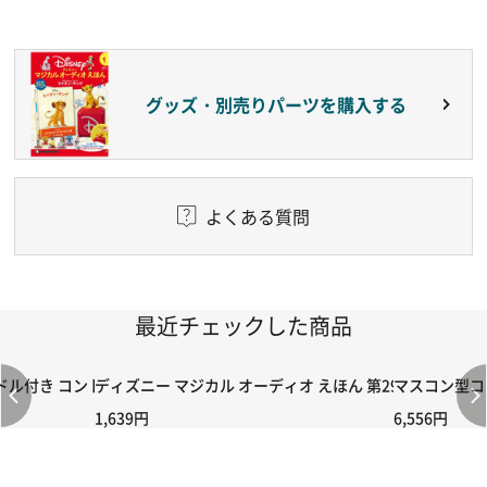
グッズ・別売りパーツを購入する
よくある質問
最近チェックした商品
付き コントローラー＆ポイント切り替えスイッチRC-02/C002 /A06
ディズニー マジカル オーディオ えほん 第29号
マスコン型コン
1,639円
6,556円