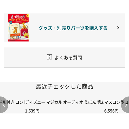
グッズ・別売りパーツを購入する
よくある質問
最近チェックした商品
付き コントローラー＆ポイント切り替えスイッチRC-02/C002 /A06
ディズニー マジカル オーディオ えほん 第23号
マスコン型コン
1,639円
6,556円