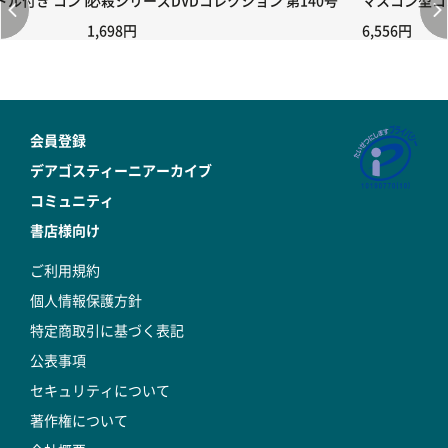
付き コントローラー＆ポイント切り替えスイッチRC-02/C002 /A06
必殺シリーズDVDコレクション 第140号
マスコン型コン
1,698円
6,556円
会員登録
デアゴスティーニアーカイブ
コミュニティ
書店様向け
ご利用規約
個人情報保護方針
特定商取引に基づく表記
公表事項
セキュリティについて
著作権について