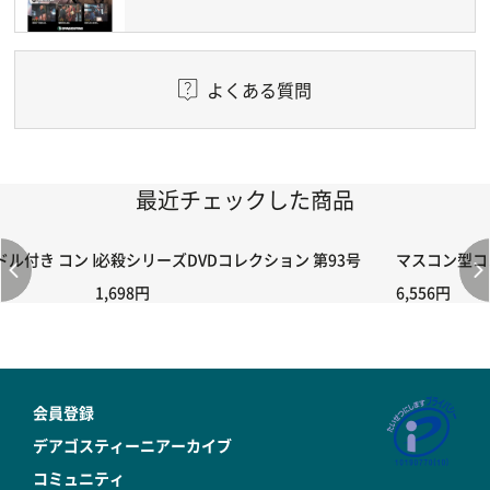
よくある質問
最近チェックした商品
付き コントローラー＆ポイント切り替えスイッチRC-02/C002 /A06
必殺シリーズDVDコレクション 第93号
マスコン型コン
1,698円
6,556円
会員登録
デアゴスティーニアーカイブ
コミュニティ