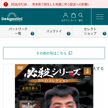
熊本県で発生した地震に伴う配送への影響について
2026/07/28
ログイン
カート
探す
パートワーク
セレクト
パックトイ
一覧
ショップ
その他の号はこちら