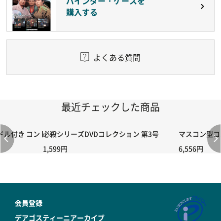
バインダー・ケースを
購入する
よくある質問
最近チェックした商品
付き コントローラー＆ポイント切り替えスイッチRC-02/C002 /A06
必殺シリーズDVDコレクション 第3号
マスコン型コン
1,599円
6,556円
会員登録
デアゴスティーニアーカイブ