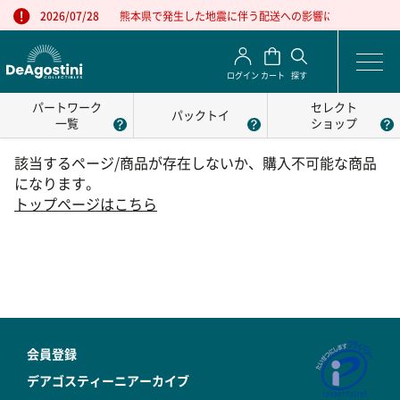
熊本県で発生した地震に伴う配送への影響について
2026/07/28
ログイン
カート
探す
パートワーク
セレクト
パックトイ
一覧
ショップ
該当するページ/商品が存在しないか、購入不可能な商品
になります。
トップページはこちら
会員登録
デアゴスティーニアーカイブ