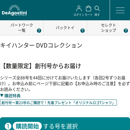
ログイン
カート
探す
パートワーク
セレクト
パックトイ
一覧
ショップ
キイハンター DVDコレクション
【数量限定】創刊号からお届け
シリーズ全88号を44回に分けてお届けいたします（各回2号ずつお届
け）。お申込み前にページ下部に記載の【お申込み時のご注意】を必ず
お読みください。
購読特典
創刊号～第23号のご購読で！先着プレゼント「オリジナルロゴTシャツ」
❶
購読開始
する号を選択