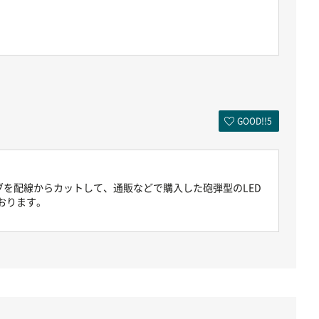
GOOD!!
5
ブを配線からカットして、通販などで購入した砲弾型のLED
おります。