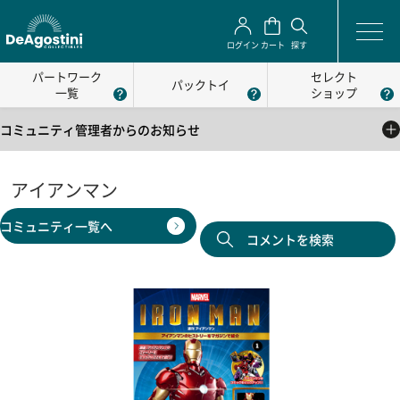
ログイン
カート
探す
パートワーク
セレクト
パックトイ
一覧
ショップ
コミュニティ管理者からのお知らせ
2025/05/01
公式コミュニティの利用方法について
アイアンマン
2025/05/01
コミュニティ一覧へ
公式コミュニティの利用規約
コメントを検索