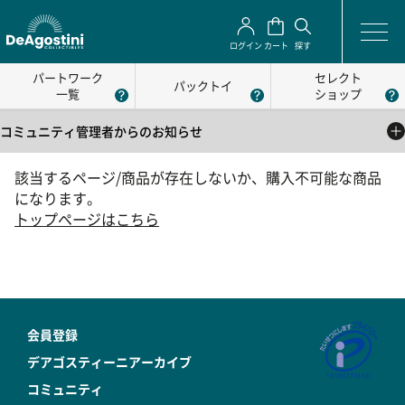
ログイン
カート
探す
パートワーク
セレクト
パックトイ
一覧
ショップ
コミュニティ管理者からのお知らせ
2025/05/01
該当するページ/商品が存在しないか、購入不可能な商品
公式コミュニティの利用方法について
になります。
2025/05/01
トップページはこちら
公式コミュニティの利用規約
会員登録
デアゴスティーニアーカイブ
コミュニティ