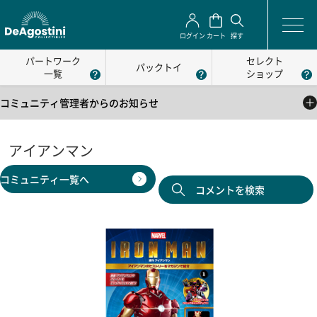
ログイン
カート
探す
パートワーク
セレクト
パックトイ
一覧
ショップ
コミュニティ管理者からのお知らせ
2025/05/01
公式コミュニティの利用方法について
アイアンマン
2025/05/01
コミュニティ一覧へ
公式コミュニティの利用規約
コメントを検索