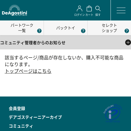
ログイン
カート
探す
パートワーク
セレクト
パックトイ
一覧
ショップ
コミュニティ管理者からのお知らせ
2025/05/01
該当するページ/商品が存在しないか、購入不可能な商品
公式コミュニティの利用方法について
になります。
2025/05/01
トップページはこちら
公式コミュニティの利用規約
会員登録
デアゴスティーニアーカイブ
コミュニティ