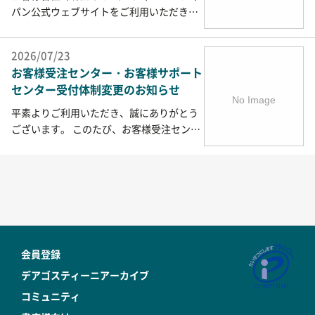
パン公式ウェブサイトをご利用いただき、
誠にありがとうございます。 お盆期間中の
『お客様サポートセンター』ならびに『お
2026/07/23
客様受注センター』の営業予定をお知らせ
お客様受注センター・お客様サポート
いたします。 ■お客様サポートセンター
センター受付体制変更のお知らせ
休業期間 ・2026年8月8日(土) ～ 8月11日
(火) ※上記期間中、お電話の受付は全て停
平素よりご利用いただき、誠にありがとう
止させていただきます。 ※メール・FAX・
ございます。 このたび、お客様受注センタ
はがきにて頂戴したご注文・お問合せにつ
ーの受付体制を下記のとおり変更いたしま
きましては、 休業期間終了後、順次ご対
す。 変更日：2026年10月1日（木）より ■
応させていただきます。 ※お客様受注セン
お客様受注センター 変更前 変更後 受付時
ターは通常通り営業いたします。（TEL 05
間 10:00 ～ 16:00 （年末年始を除く）
70-066-661 ／ 営業時間 10:00～16:00） ※
10:00 ～ 16:00 （日曜・祝日・年末年始を
2026年8月8日(土) ～ 8月16日(日) の期間は
除く） 電話番号 0120-300-851 0570
ご注文商品の発送を停止させていただきま
-066-661 （ナビダイヤル） ■お客様サポ
す。 そのため、お届けまで１週間～２週
会員登録
ートセンター ※変更はございません。 内
間ほどお待ち頂く場合がございます。 ご
容 &nbs…
デアゴスティーニアーカイブ
面倒をおかけいたしますが、…
コミュニティ