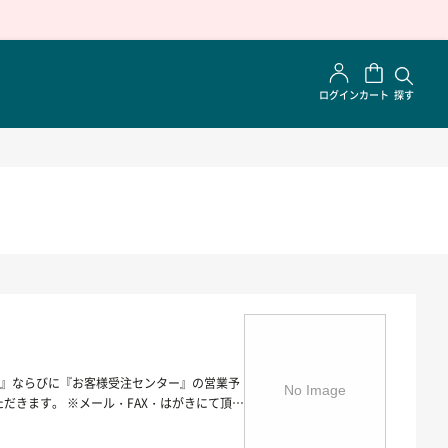
ログイン
カート
探す
ー』ならびに『お客様受注センター』の営業予
ただきます。 ※メール・FAX・はがきにて頂戴
1 ／ 営業時間 10:00～16:00） ※2
がございます。 ご面倒をおかけいたしますが、