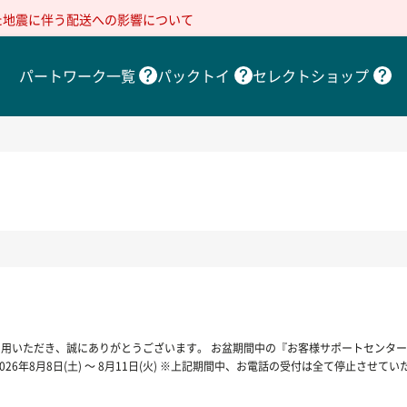
た地震に伴う配送への影響について
パートワーク一覧
パックトイ
セレクトショップ
利用いただき、誠にありがとうございます。 お盆期間中の『お客様サポートセンタ
年8月8日(土) ～ 8月11日(火) ※上記期間中、お電話の受付は全て停止させてい
だきます。 ※お客様受注センターは通常通り営業いたします。（TEL 0570-066-66
送を停止させていただきます。 そのため、お届けまで１週間～２週間ほどお待ち頂く場合