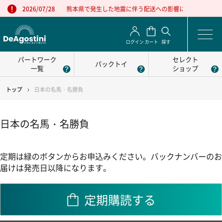
熊本県で発生した地震に伴う配送への影響について
2026/07/28
ログイン
カート
探す
パートワーク
セレクト
パックトイ
一覧
ショップ
トップ
日本の名馬・名勝負
日本の名馬・名勝負
定期は緑のボタンからお申込みください。バックナンバーのお
届けは発売日以降になります。
定期購読する