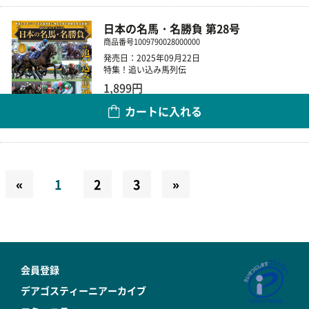
日本の名馬・名勝負 第28号
商品番号
1009790028000000
発売日：2025年09月22日
特集！追い込み馬列伝
1,899円
カートに入れる
数量
«
1
2
3
»
会員登録
デアゴスティーニアーカイブ