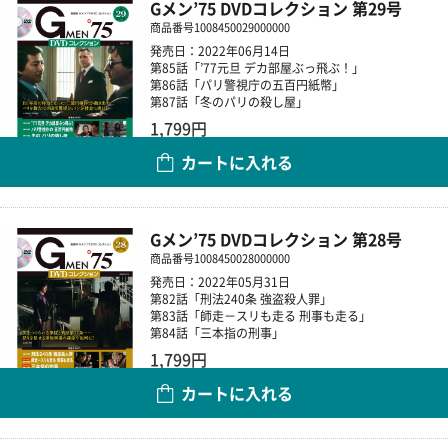
Gメン’75 DVDコレクション 第29号
商品番号
1008450029000000
発売日：2022年06月14日
第85話「’77元旦 デカ部屋ぶっ飛ぶ！」
第86話「パリ警視庁の五百円紙幣」
第87話「冬のパリの殺し屋」
1,799円
カートに入れる
数量
Gメン’75 DVDコレクション 第28号
商品番号
1008450028000000
発売日：2022年05月31日
第82話「刑法240条 強盗殺人罪」
第83話「師走－スリも走る 刑事も走る」
第84話「三本指の刑事」
1,799円
カートに入れる
数量