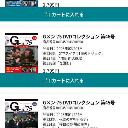
1,799円
カートに入れる
数量
Gメン’75 DVDコレクション 第46号
商品番号
1008450046000000
発売日：2023年02月07日
第136話「X'マスイブ 21時のトリック」
第137話「'78新春 大脱獄」
第138話「復顔術」
1,799円
カートに入れる
数量
Gメン’75 DVDコレクション 第45号
商品番号
1008450045000000
発売日：2023年01月24日
第133話「死体の首を折る男」
第134話「移動交番 爆破事件」