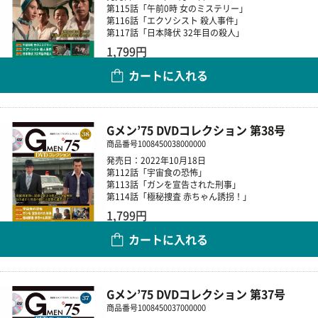
第115話「午前0時 女のミステリー」
第116話「エクソシスト 殺人事件」
第117話「日本降伏 32年目の殺人」
1,799円
カートに入れる
数量
Gメン’75 DVDコレクション 第38号
商品番号
1008450038000000
発売日：2022年10月18日
第112話「宇宙食の恐怖」
第113話「ガンを宣告された刑事」
第114話「極秘捜査 赤ちゃん誘拐！」
1,799円
カートに入れる
数量
Gメン’75 DVDコレクション 第37号
商品番号
1008450037000000