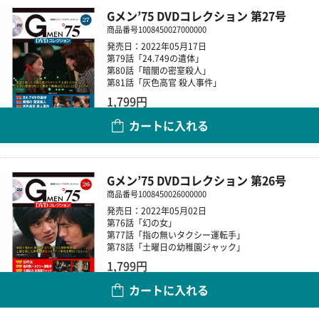
Gメン’75 DVDコレクション 第27号
商品番号
1008450027000000
発売日：2022年05月17日
第79話「24.749の遺体」
第80話「暗闇の密室殺人」
第81話「灰色高官 殺人事件」
1,799円
カートに入れる
数量
Gメン’75 DVDコレクション 第26号
商品番号
1008450026000000
発売日：2022年05月02日
第76話「幻の女」
第77話「指の無いタクシー運転手」
第78話「土曜日の幼稚園ジャック」
1,799円
カートに入れる
数量