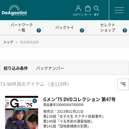
ログイン
カート
探す
パートワーク
セレクト
パックトイ
一覧
ショップ
トップ
商品検索結果
絞り込み条件
バックナンバー
73-96件目のアイテム （全119件）
Gメン’75 DVDコレクション 第47号
商品番号
1008450047000000
発売日：2023年02月21日
第139話「女子大生 ネクタイ絞殺事件」
第140話「十五年前の遺留指紋」
第141話「団地奥様族の犯罪」