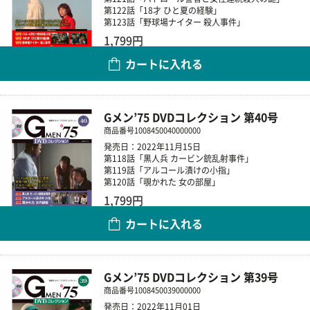
第122話「18才 ひと夏の経験」
第123話「野球場ナイター 殺人事件」
1,799円
カートに入れる
数量
Gメン’75 DVDコレクション 第40号
商品番号
1008450040000000
発売日：2022年11月15日
第118話「黒人兵 カービン銃乱射事件」
第119話「アルコール漬けの小指」
第120話「覗かれた 女の部屋」
1,799円
カートに入れる
数量
Gメン’75 DVDコレクション 第39号
商品番号
1008450039000000
発売日：2022年11月01日