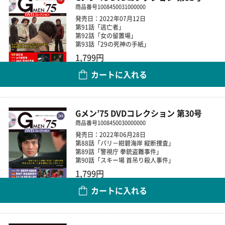
商品番号
1008450031000000
発売日：2022年07月12日
第91話「逃亡者」
第92話「女の留置場」
第93話「29の死神の手紙」
1,799円
カートに入れる
数量
Gメン’75 DVDコレクション 第30号
商品番号
1008450030000000
発売日：2022年06月28日
第88話「パリ－紺碧海岸 縦断捜査」
第89話「警視庁 拳銃盗難事件」
第90話「スキー場 首吊り殺人事件」
1,799円
カートに入れる
数量