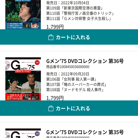
発売日：2022年10月04日
第109話「新東京国際空港の悪霊」
第110話「警視庁宮ノ森交番のトリック」
第111話「Ｇメン対県警 女子大生殺し」
1,799円
カートに入れる
数量
Gメン’75 DVDコレクション 第36号
商品番号
1008450036000000
発売日：2022年09月20日
第106話「女刑事 殺人第一課」
第107話「俺のスーパーカーの葬式」
第108話「ヌードモデル 殺人事件」
1,799円
カートに入れる
数量
Gメン’75 DVDコレクション 第35号
商品番号
1008450035000000