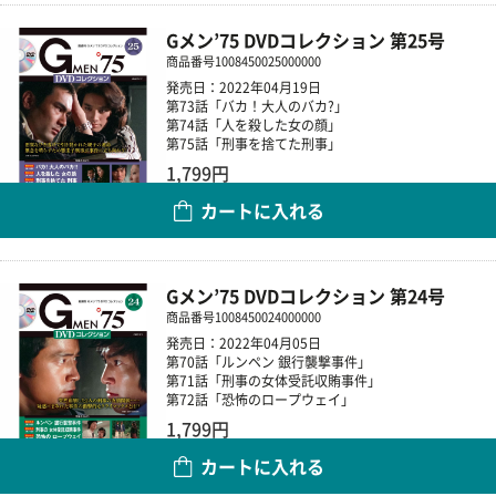
Gメン’75 DVDコレクション 第25号
商品番号
1008450025000000
発売日：2022年04月19日
第73話「バカ！大人のバカ?」
第74話「人を殺した女の顔」
第75話「刑事を捨てた刑事」
1,799円
カートに入れる
数量
Gメン’75 DVDコレクション 第24号
商品番号
1008450024000000
発売日：2022年04月05日
第70話「ルンペン 銀行襲撃事件」
第71話「刑事の女体受託収賄事件」
第72話「恐怖のロープウェイ」
1,799円
カートに入れる
数量