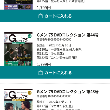
第135話「死んだ人からの緊急電話」
1,799円
カートに入れる
数量
Gメン’75 DVDコレクション 第44号
商品番号
1008450044000000
発売日：2023年01月10日
第130話「一卵性双生児 殺人事件」
第131話「少女餓死」
第132話「Gメン 恐怖の四日間」
1,799円
カートに入れる
数量
Gメン’75 DVDコレクション 第43号
商品番号
1008450043000000
発売日：2022年12月26日
第127話「マカオの殺し屋」