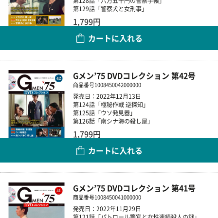
第128話「六万五千円の警察手帳」
第129話「警察犬と女刑事」
1,799円
カートに入れる
数量
Gメン’75 DVDコレクション 第42号
商品番号
1008450042000000
発売日：2022年12月13日
第124話「極秘作戦 逆探知」
第125話「ウソ発見器」
第126話「南シナ海の殺し屋」
1,799円
カートに入れる
数量
Gメン’75 DVDコレクション 第41号
商品番号
1008450041000000
発売日：2022年11月29日
第121話「パトロール警官と女性連続殺人の謎」