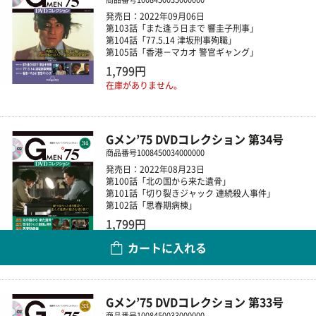
発売日：2022年09月06日
第103話「また逢う日まで 響圭子刑事」
第104話「77.5.14 津坂刑事殉職」
第105話「香港－マカオ 警官ギャング」
1,799円
在庫がありません。
Gメン’75 DVDコレクション 第34号
商品番号
1008450034000000
発売日：2022年08月23日
第100話「北の国から来た遺骨」
第101話「切り裂きジャック 連続殺人事件」
第102話「思春期病棟」
1,799円
カートに入れる
数量
Gメン’75 DVDコレクション 第33号
商品番号
1008450033000000