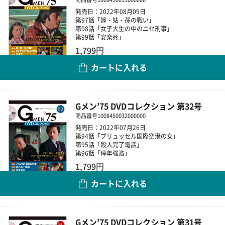
発売日：2022年08月09日
第97話「嫁・姑・孫の戦い」
第98話「女子大生の中のニセ刑事」
第99話「安楽死」
1,799円
カートに入れる
数量
Gメン’75 DVDコレクション 第32号
商品番号
1008450032000000
発売日：2022年07月26日
第94話「ブリュッセル国際空港の女」
第95話「殺人完了電話」
第96話「停年強盗」
1,799円
カートに入れる
数量
Gメン’75 DVDコレクション 第31号