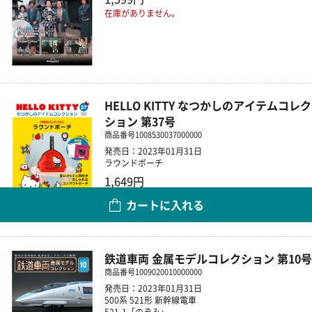
在庫がありません。
HELLO KITTY なつかしのアイテムコレク
ション 第37号
商品番号
1008530037000000
発売日：2023年01月31日
ラウンドポーチ
1,649円
カートに入れる
数量
鉄道車両 金属モデルコレクション 第10号
商品番号
1009020010000000
発売日：2023年01月31日
500系 521形 新幹線電車
521-1「のぞみ」