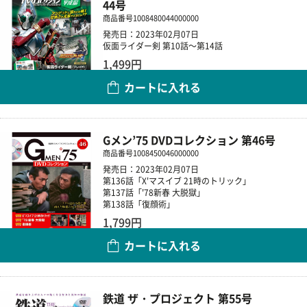
44号
商品番号
1008480044000000
発売日：2023年02月07日
仮面ライダー剣 第10話～第14話
1,499円
カートに入れる
数量
Gメン’75 DVDコレクション 第46号
商品番号
1008450046000000
発売日：2023年02月07日
第136話「X'マスイブ 21時のトリック」
第137話「'78新春 大脱獄」
第138話「復顔術」
1,799円
カートに入れる
数量
鉄道 ザ・プロジェクト 第55号