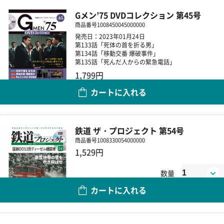
Gメン’75 DVDコレクション 第45号
商品番号
1008450045000000
発売日：2023年01月24日
第133話「死体の首を折る男」
第134話「移動交番 爆破事件」
第135話「死んだ人からの緊急電話」
1,799円
カートに入れる
数量
鉄道 ザ・プロジェクト 第54号
商品番号
1008330054000000
1,529円
数量
カートに入れる