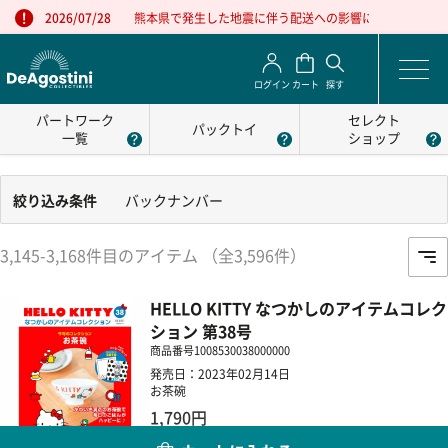
熊本県で発生した地震に伴う配送への影響について
2026/07/28
ログイン
カート
探す
パートワーク
セレクト
パックトイ
一覧
ショップ
絞り込み条件
バックナンバー
3,145-3,168件目のアイテム （全3,596件）
HELLO KITTY なつかしのアイテムコレク
ション 第38号
商品番号
1008530038000000
発売日：2023年02月14日
お茶碗
1,790円