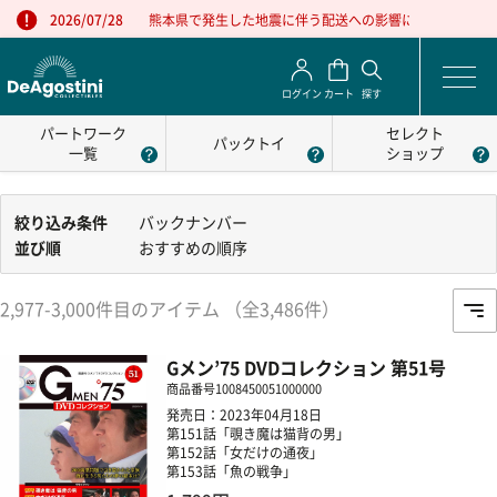
熊本県で発生した地震に伴う配送への影響について
2026/07/28
ログイン
カート
探す
パートワーク
セレクト
パックトイ
一覧
ショップ
絞り込み条件
バックナンバー
並び順
おすすめの順序
2,977-3,000件目のアイテム （全3,486件）
Gメン’75 DVDコレクション 第51号
商品番号
1008450051000000
発売日：2023年04月18日
第151話「覗き魔は猫背の男」
第152話「女だけの通夜」
第153話「魚の戦争」