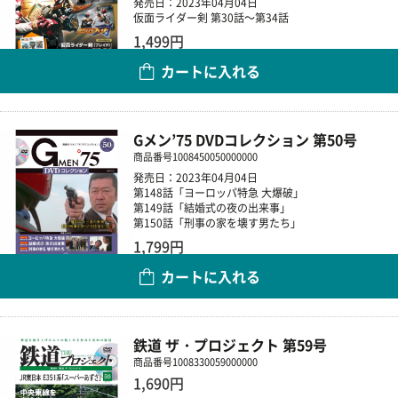
発売日：2023年04月04日
仮面ライダー剣 第30話～第34話
1,499円
カートに入れる
数量
Gメン’75 DVDコレクション 第50号
商品番号
1008450050000000
発売日：2023年04月04日
第148話「ヨーロッパ特急 大爆破」
第149話「結婚式の夜の出来事」
第150話「刑事の家を壊す男たち」
1,799円
カートに入れる
数量
鉄道 ザ・プロジェクト 第59号
商品番号
1008330059000000
1,690円