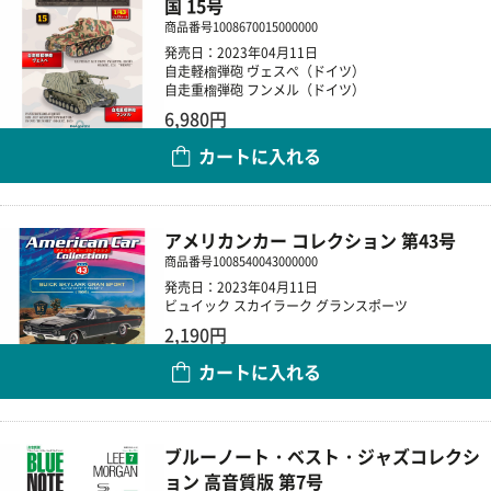
国 15号
商品番号
1008670015000000
発売日：2023年04月11日
自走軽榴弾砲 ヴェスぺ（ドイツ）
自走重榴弾砲 フンメル（ドイツ）
6,980円
カートに入れる
数量
アメリカンカー コレクション 第43号
商品番号
1008540043000000
発売日：2023年04月11日
ビュイック スカイラーク グランスポーツ
2,190円
カートに入れる
数量
ブルーノート・ベスト・ジャズコレクシ
ョン 高音質版 第7号