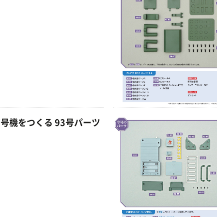
号機をつくる 93号パーツ