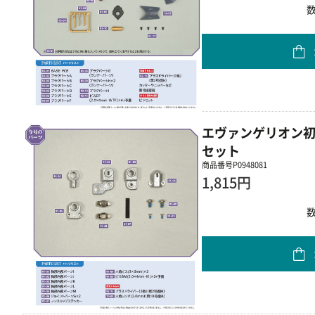
エヴァンゲリオン初
セット
商品番号
P0948081
1,815円