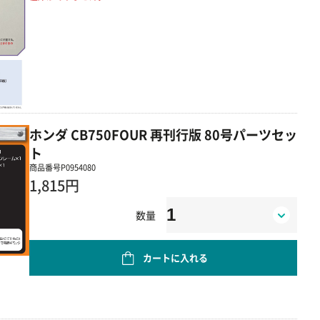
ホンダ CB750FOUR 再刊行版 80号パーツセッ
ト
商品番号
P0954080
1,815円
数量
カートに入れる