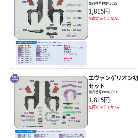
商品番号
P0948095
1,815円
在庫がありません。
エヴァンゲリオン初
セット
商品番号
P0948093
1,815円
在庫がありません。