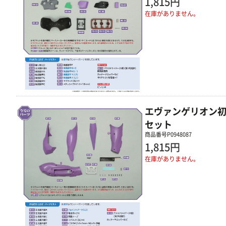
1,815円
在庫がありません。
エヴァンゲリオン初
セット
商品番号
P0948087
1,815円
在庫がありません。