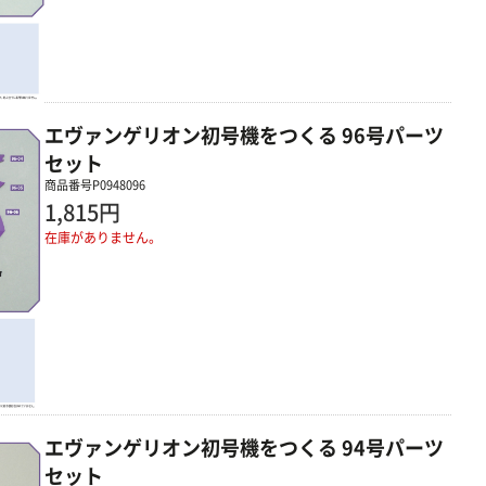
エヴァンゲリオン初号機をつくる 96号パーツ
セット
商品番号
P0948096
1,815円
在庫がありません。
エヴァンゲリオン初号機をつくる 94号パーツ
セット