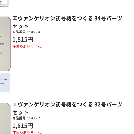
エヴァンゲリオン初号機をつくる 84号パーツ
セット
商品番号
P0948084
1,815円
在庫がありません。
エヴァンゲリオン初号機をつくる 82号パーツ
セット
商品番号
P0948082
1,815円
在庫がありません。