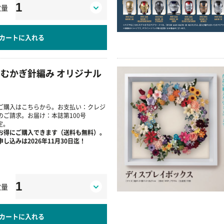
数量
カートに入れる
むかぎ針編み オリジナル
ご購入はこちらから。お支払い：クレジ
ご請求。お届け：本誌第100号
定。
お得にご購入できます（送料も無料）。
し込みは2026年11月30日迄！
数量
カートに入れる