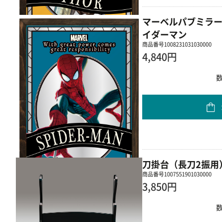
マーベルパブミラー
イダーマン
商品番号
1008231031030000
4,840円
刀掛台（長刀2振用
商品番号
1007551901030000
3,850円