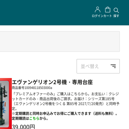
ログイン
カート
探す
並べ替え
エヴァンゲリオン2号機・専用台座
商品番号
100948118503000a
「プレミアムオファーのみ」ご購入はこちらから。お支払い：クレジ
ットカードのみ・商品出荷後のご請求。お届け：シリーズ第185号
（エヴァンゲリオン2号機をつくる 第85号 2027/7/20発売）と同時予
定。
※定期購読と同時お申込みでお得にご購入できます（送料も無料）。
定期購読は
こちら
から。
39,000円