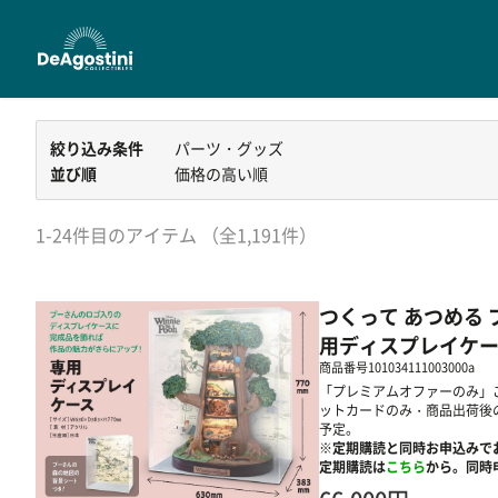
絞り込み条件
パーツ・グッズ
並び順
価格の高い順
1-24件目のアイテム （全1,191件）
つくって あつめる
用ディスプレイケ
商品番号
101034111003000a
「プレミアムオファーのみ」
ットカードのみ・商品出荷後
予定。
※定期購読と同時お申込みで
定期購読は
こちら
から。同時申