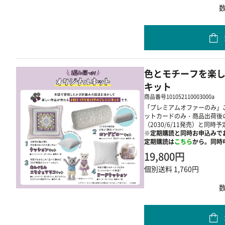
色とモチーフを楽し
キット
商品番号
101052110003000a
「プレミアムオファーのみ」
ットカードのみ・商品出荷後の
（2030/6/11発売）と同時予
※定期購読と同時お申込みで
定期購読は
こちら
から。同時申
19,800円
個別送料 1,760円