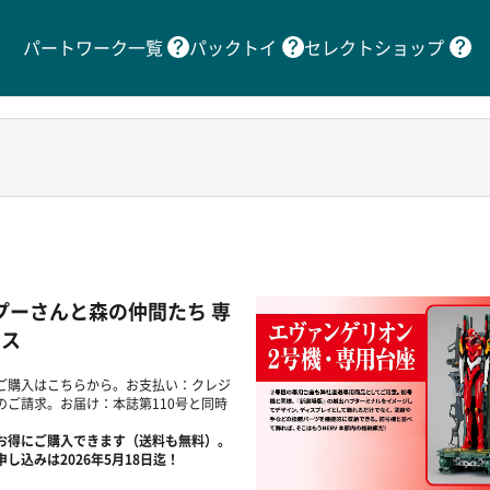
パートワーク一覧
パックトイ
セレクトショップ
 プーさんと森の仲間たち 専
ース
ご購入はこちらから。お支払い：クレジ
のご請求。お届け：本誌第110号と同時
お得にご購入できます（送料も無料）。
し込みは2026年5月18日迄！