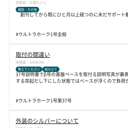
お疲れさん
雑談・その他
創刊してから既にひと月以上経つのに未だサポート
#ウルトラホーク1号全般
取付の間違い
SANBOW
教えてください
組み立て
37号説明書でβ号の基盤ベースを取付る説明写真が裏
する突起だし下にした状態ではベースが浮くので負荷
#ウルトラホーク1号第37号
外装のシルバーについて