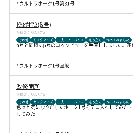
#ウルトラホーク1号第31号
操縦桿2(β号)
SANBOW
その他
カスタマイズ
工夫・アドバイス
組み立て
作ってみました
α号と同様にβ号のコックピットを手直ししました。
#ウルトラホーク1号全般
改修箇所
SANBOW
その他
カスタマイズ
工夫・アドバイス
組み立て
作ってみました
色々と気になりだしたホーク1号をテコ入れしてみた・
してみた