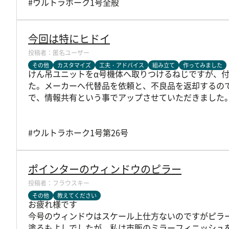
#ウルトラホーク1号全般
今回は特にヒドイ
匿名ユーザー
その他
カスタマイズ
工夫・アドバイス
組み立て
作ってみました
けん吊ユニットをα号機体へ取りつけるねじですが、
た。メーカーへ代替品を依頼と、不良品を返却するの
で、情報共有という事でアップさせていただきました
#ウルトラホーク1号第26号
ポインターのウィンドウのピラー
フラウスキー
その他
教えてください
お疲れ様です
今号のウィンドウはスケール上仕方ないのですがピラ
塗るもよしでしたが、私は市販のミラーフィニッシュ