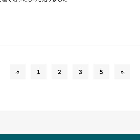
«
1
2
3
5
»