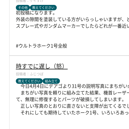
ケイすけ
その他
教えてください
初投稿になります。
外装の隙間を塗装している方がいらっしゃいますが、
スプレー式やガンダムマーカーでしたらどれが一番近
#ウルトラホーク1号全般
時すでに遅し（怒）
ふじつぼ
教えてください
組み立て
今日4月4日にデアゴより31号の説明写真にまちがい
まちがい写真を頼りに組み立てた結果、機首レーザー
て、無理に修復するとパーツが破損してしまいます。
正しい写真のとおりに直さないと支障が出てくるで
それにしても期待していたホーク1号、いろいろあっ