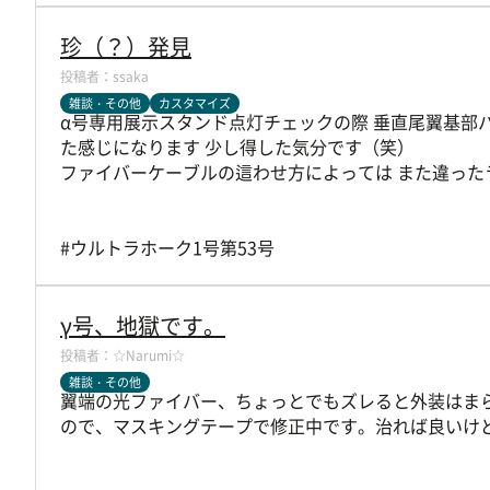
珍（？）発見
ssaka
雑談・その他
カスタマイズ
α号専用展示スタンド点灯チェックの際 垂直尾翼基部
た感じになります 少し得した気分です（笑）
ファイバーケーブルの這わせ方によっては また違っ
#ウルトラホーク1号第53号
γ号、地獄です。
☆Narumi☆
雑談・その他
翼端の光ファイバー、ちょっとでもズレると外装はま
ので、マスキングテープで修正中です。治れば良いけ