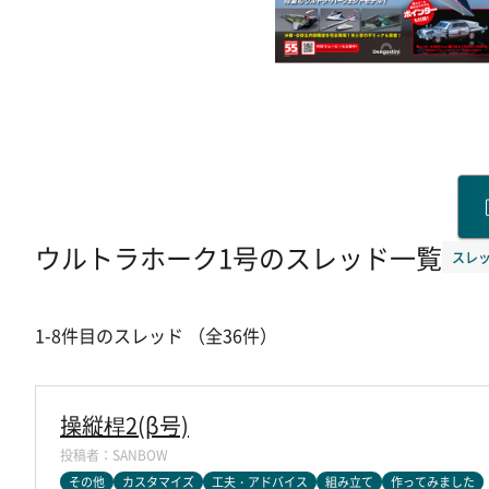
ウルトラホーク1号のスレッド一覧
スレッ
1-8件目のスレッド （全36件）
操縦桿2(β号)
SANBOW
その他
カスタマイズ
工夫・アドバイス
組み立て
作ってみました