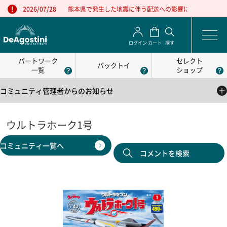
熊本県で発生した地震に伴う配送への影響について
2026/07/28
ログイン
カート
探す
パートワーク
セレクト
パックトイ
一覧
ショップ
コミュニティ管理者からのお知らせ
2025/05/01
公式コミュニティの利用方法について
ウルトラホーク1号
2025/05/01
コミュニティ一覧へ
公式コミュニティの利用規約
コメントを検索