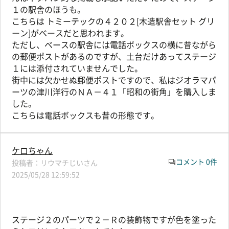
１の駅舎のほうも。
こちらは トミーテックの４２０２[木造駅舎セット グリ
ーン]がベースだと思われます。
ただし、ベースの駅舎には電話ボックスの横に昔ながら
の郵便ポストがあるのですが、土台だけあってステージ
１には添付されていませんでした。
街中には欠かせぬ郵便ポストですので、私はジオラマパ
ーツの津川洋行のＮＡ－４１「昭和の街角」を購入しま
した。
こちらは電話ボックスも昔の形態です。
ケロちゃん
コメント 0件
リウマチじいさん
2025/05/28 12:59:52
ステージ２のパーツで２－Ｒの装飾物ですが色を塗った