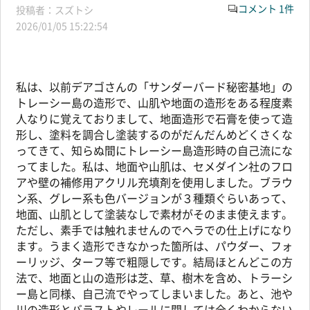
コメント 1件
スズトシ
2026/01/05 15:22:54
私は、以前デアゴさんの「サンダーバード秘密基地」の
トレーシー島の造形で、山肌や地面の造形をある程度素
人なりに覚えておりまして、地面造形で石膏を使って造
形し、塗料を調合し塗装するのがだんだんめどくさくな
ってきて、知らぬ間にトレーシー島造形時の自己流にな
ってました。私は、地面や山肌は、セメダイン社のフロ
アや壁の補修用アクリル充填剤を使用しました。ブラウ
ン系、グレー系も色バージョンが３種類ぐらいあって、
地面、山肌として塗装なしで素材がそのまま使えます。
ただし、素手では触れませんのでヘラでの仕上げになり
ます。うまく造形できなかった箇所は、パウダー、フォ
ーリッジ、ターフ等で粗隠しです。結局ほとんどこの方
法で、地面と山の造形は芝、草、樹木を含め、トラーシ
ー島と同様、自己流でやってしまいました。あと、池や
川の造形とバラストやレールに関しては全くわからない