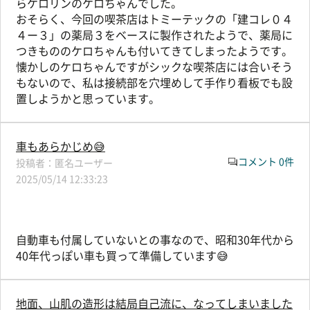
らケロリンのケロちゃんでした。
おそらく、今回の喫茶店はトミーテックの「建コレ０４
４ー３」の薬局３をベースに製作されたようで、薬局に
つきもののケロちゃんも付いてきてしまったようです。
懐かしのケロちゃんですがシックな喫茶店には合いそう
もないので、私は接続部を穴埋めして手作り看板でも設
置しようかと思っています。
車もあらかじめ😅
コメント 0件
匿名ユーザー
2025/05/14 12:33:23
自動車も付属していないとの事なので、昭和30年代から
40年代っぽい車も買って準備しています😅
地面、山肌の造形は結局自己流に、なってしまいました