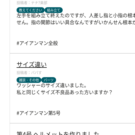
ナナ?楽部
教えてください
組み立て
左手を組み立て終えたのですが、人差し指と小指の根
せん。指の関節はいい具合なんですがいかんせん根本
#アイアンマン全般
サイズ違い
パパす
雑談・その他
パーツ
ワッシャーのサイズ違いました。
私と同じくサイズ不良品あった方いますか？
#アイアンマン第5号
第4号 ヘルメットを作りました。