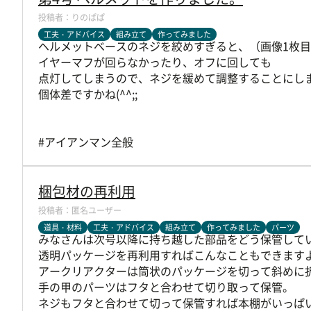
りのぱぱ
工夫・アドバイス
組み立て
作ってみました
ヘルメットベースのネジを絞めすぎると、（画像1枚
イヤーマフが回らなかったり、オフに回しても
点灯してしまうので、ネジを緩めて調整することにし
個体差ですかね(^^;;
#アイアンマン全般
梱包材の再利用
匿名ユーザー
道具・材料
工夫・アドバイス
組み立て
作ってみました
パーツ
みなさんは次号以降に持ち越した部品をどう保管して
透明パッケージを再利用すればこんなこともできます
アークリアクターは筒状のパッケージを切って斜めに
手の甲のパーツはフタと合わせて切り取って保管。
ネジもフタと合わせて切って保管すれば本棚がいっぱ