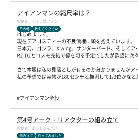
アイアンマンの縮尺率は？
ディアゴファン
その他
教えてください
はじめまして。
現在デアゴスティーの不良債権に頭を抱えています。
日本刀、ゴジラ、X wing、サンダーバード、そして
R2-D2とコスモ完結で縁を切る予定でしたが欲望に
さて本題は私の見落としが有るのか分かりませんがア
私の予想では実物が180センチと推測して1/3位かな
#アイアンマン全般
第4号アーク・リアクターの組み立て
よっちゃんパパ
組み立て
作ってみました