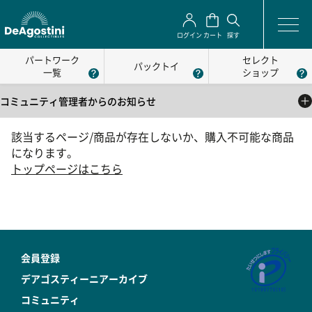
ログイン
カート
探す
パートワーク
セレクト
パックトイ
一覧
ショップ
コミュニティ管理者からのお知らせ
2025/05/01
該当するページ/商品が存在しないか、購入不可能な商品
公式コミュニティの利用方法について
になります。
2025/05/01
トップページはこちら
公式コミュニティの利用規約
会員登録
デアゴスティーニアーカイブ
コミュニティ